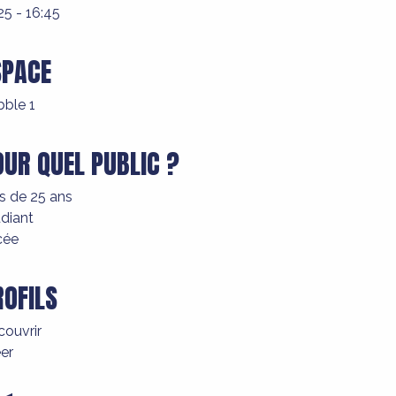
25 - 16:45
SPACE
bble 1
OUR QUEL PUBLIC ?
s de 25 ans
diant
cée
ROFILS
ouvrir
er