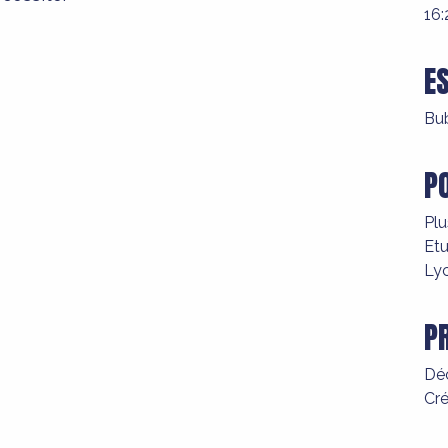
16:
E
Bu
P
Plu
Etu
Ly
P
Déc
Cré