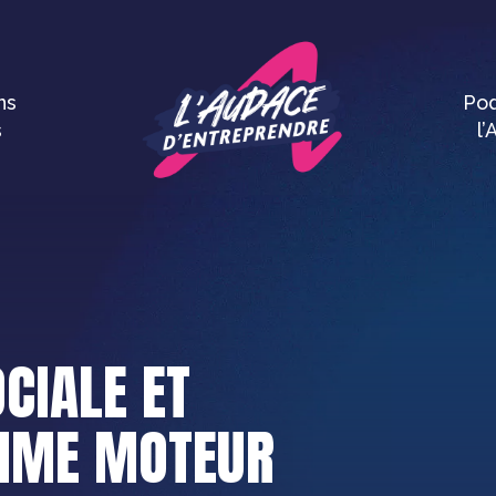
ns
Pod
s
l
CIALE ET
OMME MOTEUR