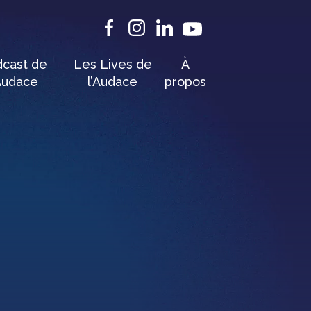
cast de
Les Lives de
À
’Audace
l’Audace
propos